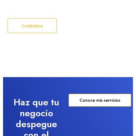
Contáctame
Haz que tu
Conoce mis servicios
negocio
despegue
con el